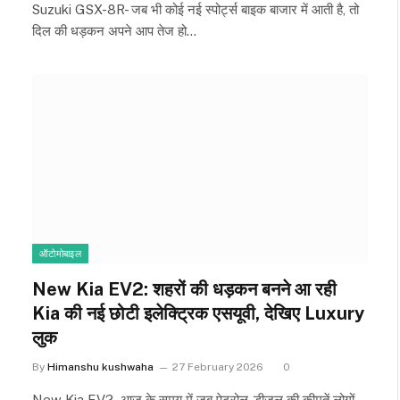
Suzuki GSX-8R- जब भी कोई नई स्पोर्ट्स बाइक बाजार में आती है, तो
दिल की धड़कन अपने आप तेज हो…
ऑटोमोबाइल
New Kia EV2: शहरों की धड़कन बनने आ रही
Kia की नई छोटी इलेक्ट्रिक एसयूवी, देखिए Luxury
लुक
By
Himanshu kushwaha
27 February 2026
0
New Kia EV2- आज के समय में जब पेट्रोल-डीजल की कीमतें लोगों