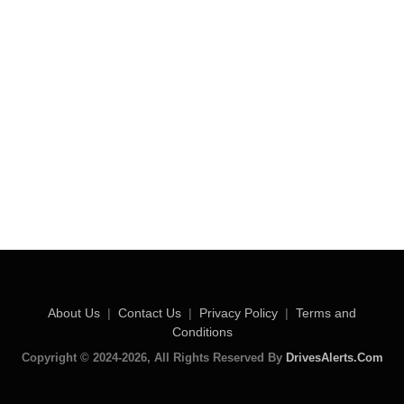
About Us
|
Contact Us
|
Privacy Policy
|
Terms and
Conditions
Copyright © 2024-2026, All Rights Reserved By
DrivesAlerts.Com