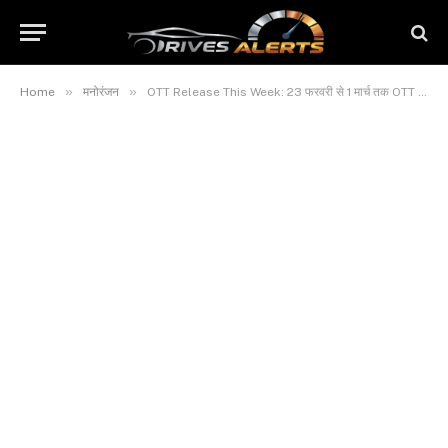
»
»
Home
मनोरंजन
OTT Release This Week: 23 फरवरी से 1 मार्च तक OTT पर क्या हुआ रिलीज, इस हफ्ते देखें?