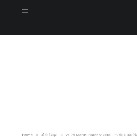
»
»
Home
ऑटोमोबाइल
2025 Maruti Baleno: आपकी मनपसंदीदा कार फिर 