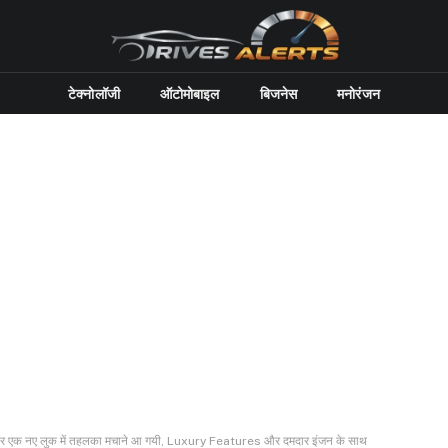
टेक्नोलॉजी
ऑटोमोबाइल
बिजनेस
मनोरंजन
एक नए लुक में तहलका मचाने आ गयी, Luxury Features और दमदार इंजन के साथ