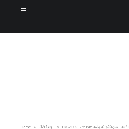
»
»
Home
ऑटोमोबाइल
BMW iX 2025: ₹1.45 करोड़ की इलेक्ट्रिक लक्जरी S