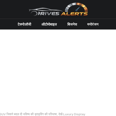
टेक्नोलॉजी
ऑटोमोबाइल
बिजनेस
मनोरंजन
UV जिसने बदल दी भविष्य की ड्राइविंग की परिभाषा, देखें Luxury Display