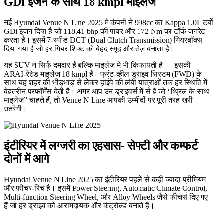
GDi इंजन के साथ 18 kmpl माइलेज
नई Hyundai Venue N Line 2025 में कंपनी ने 998cc का Kappa 1.0L टर्बो
GDi इंजन दिया है जो 118.41 bhp की पावर और 172 Nm का टॉर्क जनरेट
करता है। इसमें 7-स्पीड DCT (Dual Clutch Transmission) गियरबॉक्स
दिया गया है जो हर गियर शिफ्ट को बेहद स्मूद और तेज़ बनाता है।
यह SUV न सिर्फ दमदार है बल्कि माइलेज में भी किफायती है — इसकी
ARAI-रेटेड माइलेज 18 kmpl है। फ्रंट-व्हील ड्राइव सिस्टम (FWD) के
साथ यह शहर की भीड़भाड़ से लेकर हाईवे की लंबी यात्राओं तक हर स्थिति में
बेहतरीन परफॉर्मेंस देती है। अगर आप उन ड्राइवर्स में से हैं जो “थ्रिल के साथ
माइलेज” चाहते हैं, तो Venue N Line आपकी उम्मीदों पर पूरी तरह खरी
उतरेगी।
इंटीरियर में लग्जरी का एहसास- सेफ्टी और कम्फर्ट
दोनों में आगे
Hyundai Venue N Line 2025 का इंटीरियर पहले से कहीं ज्यादा प्रीमियम
और फीचर-रिच है। इसमें Power Steering, Automatic Climate Control,
Multi-function Steering Wheel, और Alloy Wheels जैसे फीचर्स दिए गए
हैं जो हर ड्राइव को आरामदायक और कंट्रोल्ड बनाते हैं।