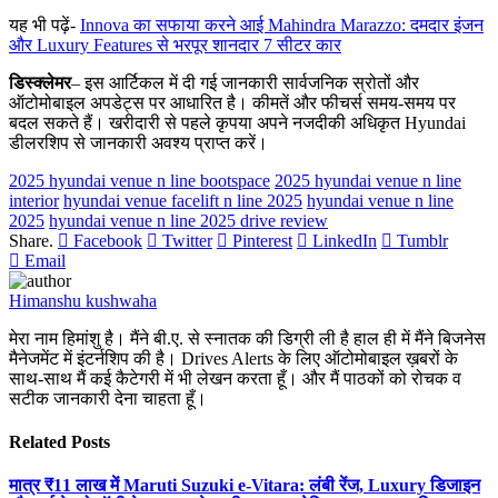
यह भी पढ़ें-
Innova का सफाया करने आई Mahindra Marazzo: दमदार इंजन
और Luxury Features से भरपूर शानदार 7 सीटर कार
डिस्क्लेमर
– इस आर्टिकल में दी गई जानकारी सार्वजनिक स्रोतों और
ऑटोमोबाइल अपडेट्स पर आधारित है। कीमतें और फीचर्स समय-समय पर
बदल सकते हैं। खरीदारी से पहले कृपया अपने नजदीकी अधिकृत Hyundai
डीलरशिप से जानकारी अवश्य प्राप्त करें।
2025 hyundai venue n line bootspace
2025 hyundai venue n line
interior
hyundai venue facelift n line 2025
hyundai venue n line
2025
hyundai venue n line 2025 drive review
Share.
Facebook
Twitter
Pinterest
LinkedIn
Tumblr
Email
Himanshu kushwaha
मेरा नाम हिमांशु है। मैंने बी.ए. से स्नातक की डिग्री ली है हाल ही में मैंने बिजनेस
मैनेजमेंट में इंटर्नशिप की है। Drives Alerts के लिए ऑटोमोबाइल ख़बरों के
साथ-साथ मैं कई कैटेगरी में भी लेखन करता हूँ। और मैं पाठकों को रोचक व
सटीक जानकारी देना चाहता हूँ।
Related
Posts
मात्र ₹11 लाख में Maruti Suzuki e-Vitara: लंबी रेंज, Luxury डिजाइन