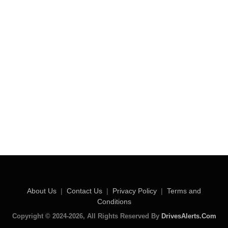
About Us
|
Contact Us
|
Privacy Policy
|
Terms and
Conditions
Copyright © 2024-2026, All Rights Reserved By
DrivesAlerts.Com