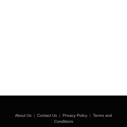
About Us
|
Contact Us
|
Privacy Policy
|
Terms and
Conditions