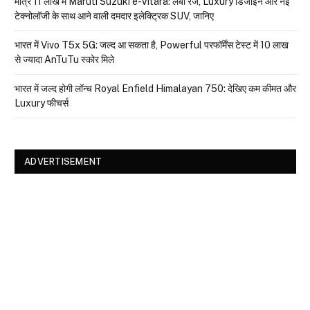
मात्र ₹11 लाख में Maruti Suzuki e-Vitara: लंबी रेंज, Luxury डिजाइन और नई
टेक्नोलॉजी के साथ आने वाली दमदार इलेक्ट्रिक SUV, जानिए
भारत में Vivo T5x 5G: जल्द आ सकता है, Powerful परफॉर्मेंस टेस्ट में 10 लाख
से ज्यादा AnTuTu स्कोर मिले
भारत में जल्द होगी लॉन्च Royal Enfield Himalayan 750: देखिए कम कीमत और
Luxury फीचर्स
ADVERTISEMENT