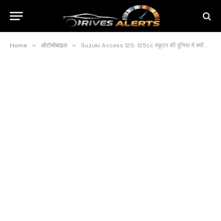
»
»
Home
ऑटोमोबाइल
Suzuki Access 125: 125cc स्कूटर की दुनिया में क्यों सबसे खास है– जानिए कीमत और Luxury फीचर्स