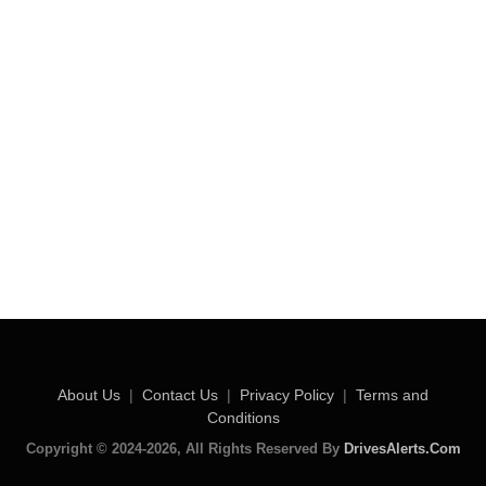
About Us
|
Contact Us
|
Privacy Policy
|
Terms and
Conditions
Copyright © 2024-2026, All Rights Reserved By
DrivesAlerts.Com