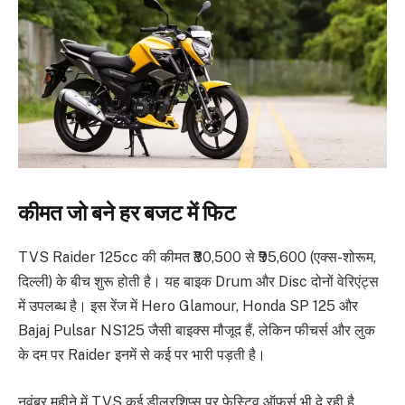
कीमत जो बने हर बजट में फिट
TVS Raider 125cc की कीमत ₹80,500 से ₹95,600 (एक्स-शोरूम,
दिल्ली) के बीच शुरू होती है। यह बाइक Drum और Disc दोनों वेरिएंट्स
में उपलब्ध है। इस रेंज में Hero Glamour, Honda SP 125 और
Bajaj Pulsar NS125 जैसी बाइक्स मौजूद हैं, लेकिन फीचर्स और लुक
के दम पर Raider इनमें से कई पर भारी पड़ती है।
नवंबर महीने में TVS कई डीलरशिप्स पर फेस्टिव ऑफर्स भी दे रही है,